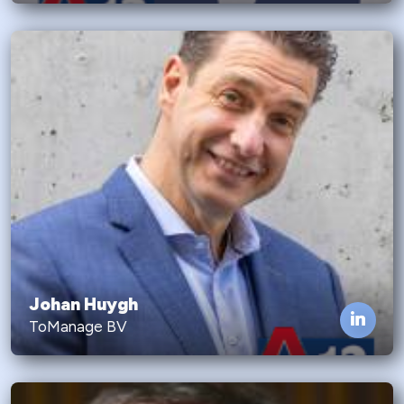
Johan Huygh
ToManage BV