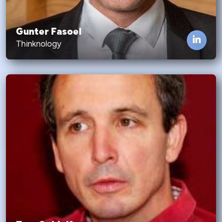
Gunter Fasoel
Thinknology