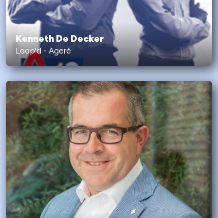
Kenneth De Decker
Loop'd - Ageré