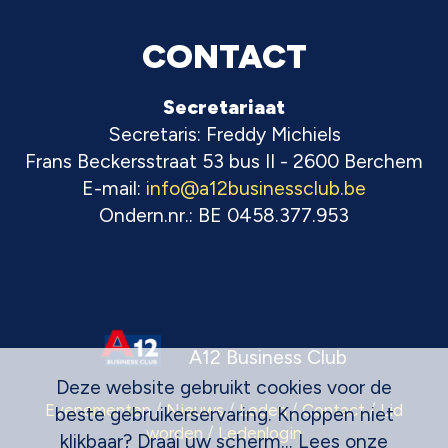
CONTACT
Secretariaat
Secretaris: Freddy Michiels
Frans Beckersstraat 53 bus II - 2600 Berchem
E-mail:
info@a12businessclub.be
Ondern.nr.: BE 0458.377.953
A12 Business Club
Deze website gebruikt cookies voor de
Evenementen
/
Nieuws
/
Leden
/
Contact
/
Lid
beste gebruikerservaring. Knoppen niet
worden
/
Ledenlogin
klikbaar? Draai uw scherm... Lees onze